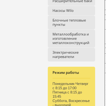
Расширительные баки
Насосы Wilo
Блочные тепловые
пункты
Металлообработка и
изготовление
металлоконструкций
Электрические
нагреватели
Режим работы
Понедельник-Четверг
с 8:15 до 17:00
Пятница с 8:15 до
15:45
Суббота, Воскресенье
- выходной