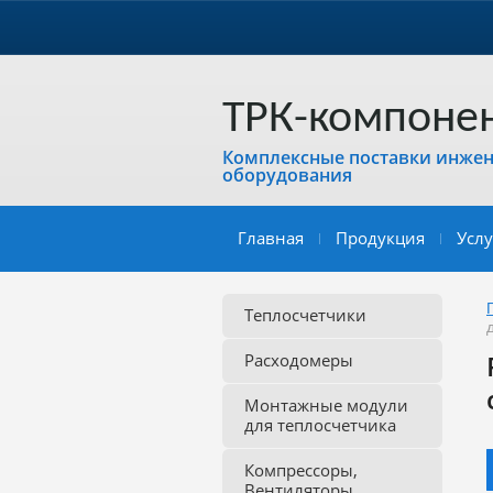
ТРК-компоне
Комплексные поставки инже
оборудования
Главная
Продукция
Услу
Теплосчетчики
Расходомеры
Монтажные модули
для теплосчетчика
Компрессоры,
Вентиляторы,