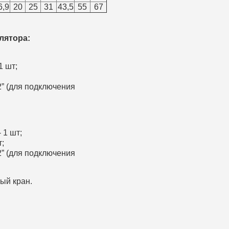
6,9
20
25
31
43,5
55
67
лятора:
1 шт;
2” (для подключения
 1 шт;
т;
2” (для подключения
ый кран.