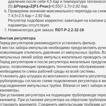
давления после себя 4,5 бар и температуре теплоноси
(5)
ΔPпред=Z(P1-Pнас)
=0,55(7-1,7)=2,92 бар.
Проверяем значение максимального перепада на схе
7-4,5=2,5 бар < 2,92 бар.
Регулятор подобран корректно: кавитация на клапане 
параметры отсутствует.
Номенклатура для заказа:
RDT-Р-2.2-32-16
Монтаж регулятора
Перед регулятором рекомендуется установить фильтр.
В местах забора импульсов необходимо предусмотреть руч
позволяющие отключать давление от импульсных трубок. В
импульсных линий забор импульса желательно проводить св
Перед регулятором и после регулятора желательно предус
краны, позволяющие проводить техническое обслуживание 
необходимости слива рабочей среды из всей системы.
Установить два штуцера из монтажного комплекта регулято
трубопроводы согласно схеме подключения регулятора в ме
подсоединения импульсных трубок. Вблизи от мест забора 
манометры.
При установке регулятора на подающем трубопроводе пере
манометр. При установке регулятора на обратном трубопро
установить манометр. Соединить импульсными трубками шту