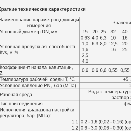
Краткие технические характеристики
Наименование параметров,единицы
Значени
измерения
Условный диаметр DN, мм
15
20
25
32
40
0,63
4,0
6,3
10
16
1,0
6,3
8,0
12,5
20
Условная пропускная способность
1,6
16
25
3
Кvs, м
/ч
2,5
4,0
Коэффициент начала кавитации,
0,6
0,6
0,6
0,55
0,55
Z
Температура рабочей среды Т, °С
+5 
Условное давление РN, бар (МПа)
1
Вода с температур
Рабочая среда
раствор 
Тип присоединения
фл
Исполнения диапазона настройки
регулятора, бар (МПа):
1.1
0,2 - 1,6 (0,02 - 0,16) 
1.2
0,6 - 3,0 (0,06 - 0,30) 