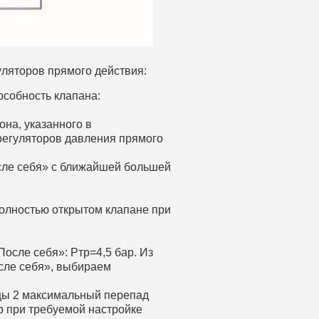
уляторов прямого действия:
особность клапана:
на, указанного в
регуляторов давления прямого
сле себя» с ближайшей большей
олностью открытом клапане при
осле себя»: Ртр=4,5 бар. Из
сле себя», выбираем
ицы 2 максимальный перепад
р при требуемой настройке