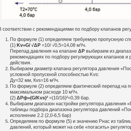
В соответствии с рекомендациями по подбору клапанов рег
По формуле (1) определяем требуемую пропускную сп
(1)
Kv=G/ √ΔP
=10/ √0,5=14,08 м³/ч.
Перепад давления на клапане
ΔP
выбираем из диапазо
рекомендациях по подбору регулирующих клапанов и 
действия.
Выбираем диаметр клапана регулятора давления «По
условной пропускной способностью Kvs:
Ду=32 мм, Кvs=16 м³/ч.
По формуле (2) определяем фактический перепад на п
максимальном расходе 10 м³/ч.
(2)
ΔPф=(G/Kvs)²
=(10/16)²=0,39 бар.
Выбираем диапазон настройки регулятора давления «П
таблицы подбора диапазона регулятора давлений «По
исполнение 2.2 (2,0-6,5 бар)
Определяем по формуле (5) и значению Рнас из табл
давлений, который может на себе «погасить» регулято