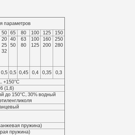
я параметров
50
65
80
100
125
150
20
40
63
100
160
250
25
50
80
125
200
280
32
0,5
0,5
0,45
0,4
0,35
0,3
... +150°С
6 (1,6)
ой до 150°С, 30% водный
этиленгликоля
анцевый
(оранжевая пружина)
(серая пружина)