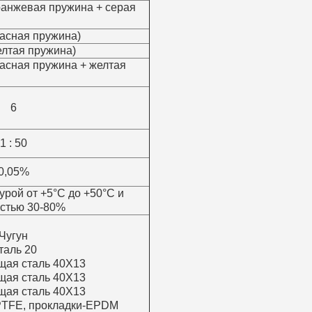
 (оранжевая пружина + серая
(красная пружина)
(желтая пружина)
(красная пружина + желтая
6
1 : 50
0,05%
урой от +5°С до +50°С и
стью 30-80%
Чугун
таль 20
ая сталь 40Х13
ая сталь 40Х13
ая сталь 40Х13
TFE, прокладки-EPDM