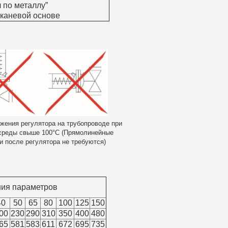
 по металлу”
каневой основе
ения регулятора на трубопроводе при
среды свыше 100°С (Прямолинейные
 и после регулятора не требуются)
ия параметров
40
50
65
80
100
125
150
00
230
290
310
350
400
480
65
581
583
611
672
695
735