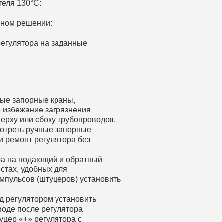
теля 130°С:
мном решении:
регулятора на заданные
ные запорные краны,
о избежание загрязнения
ерху или сбоку трубопроводов.
мотреть ручные запорные
и ремонт регулятора без
ра на подающий и обратный
стах, удобных для
импульсов (штуцеров) установить
д регулятором установить
воде после регулятора
цер «+» регулятора с