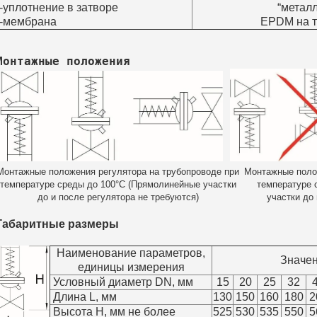
-уплотнение в затворе
“металл
-мембрана
EPDM на т
Монтажные положения
Монтажные положения регулятора на трубопроводе при
Монтажные полож
температуре среды до 100°С (Прямолинейные участки
температуре 
до и после регулятора не требуются)
участки до
Габаритные размеры
Наименование параметров,
Значен
единицы измерения
Условный диаметр DN, мм
15
20
25
32
Длина L, мм
130
150
160
180
2
Высота H, мм не более
525
530
535
550
5