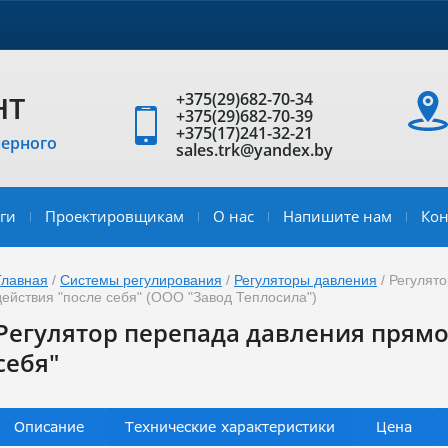
нт
+375(29)682-70-34
+375(29)682-70-39
+375(17)241-32-21
нерного
sales.trk@yandex.by
ги
Проектировщикам
О нас
Напишите нам
Кон
Главная
/
Системы регулирования
/
Регуляторы давления
/ Регулят
действия "после себя" (ООО "Завод Теплосила")
Регулятор перепада давления прямо
себя"