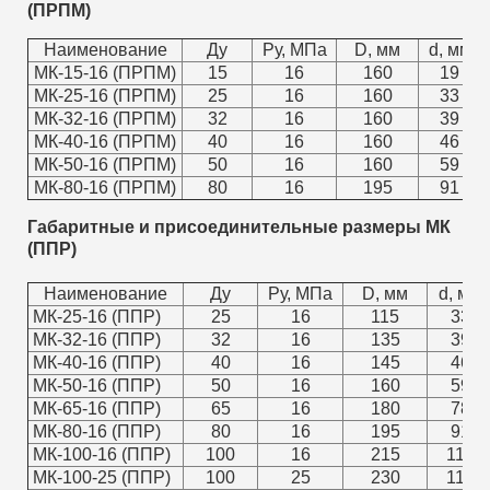
(ПРПМ)
Наименование
Ду
Ру, МПа
D, мм
d, мм
МК-15-16 (ПРПМ)
15
16
160
19
МК-25-16 (ПРПМ)
25
16
160
33
МК-32-16 (ПРПМ)
32
16
160
39
МК-40-16 (ПРПМ)
40
16
160
46
МК-50-16 (ПРПМ)
50
16
160
59
МК-80-16 (ПРПМ)
80
16
195
91
Габаритные и присоединительные размеры МК
(ППР)
Наименование
Ду
Ру, МПа
D, мм
d, мм
МК-25-16 (ППР)
25
16
115
33
МК-32-16 (ППР)
32
16
135
39
МК-40-16 (ППР)
40
16
145
46
МК-50-16 (ППР)
50
16
160
59
МК-65-16 (ППР)
65
16
180
78
МК-80-16 (ППР)
80
16
195
91
МК-100-16 (ППР)
100
16
215
110
МК-100-25 (ППР)
100
25
230
110