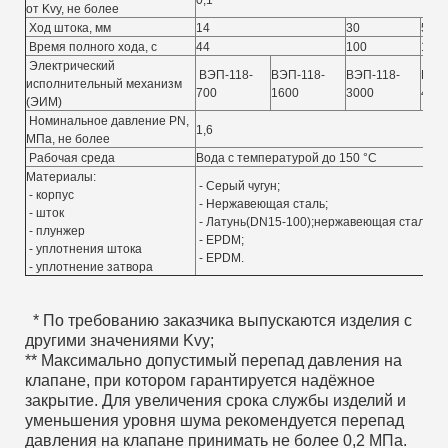
0,1
от Kvy, не более
Ход штока, мм
14
30
50
Время полного хода, с
44
100
100
Электрический
ВЭП-118-
ВЭП-118-
ВЭП-118-
ВЭП-
исполнительный механизм
700
1600
3000
400
(ЭИМ)
Номинальное давление PN,
1,6
МПа, не более
Рабочая среда
Вода с температурой до 150 °С
Материалы:
- Серый чугун;
- корпус
- Нержавеющая сталь;
- шток
- Латунь(DN15-100);нержавеющая сталь (D
- плунжер
- EPDM;
- уплотнения штока
- EPDM.
- уплотнение затвора
* По требованию заказчика выпускаются изделия с
другими значениями Kvy;
** Максимально допустимый перепад давления на
клапане, при котором гарантируется надёжное
закрытие. Для увеличения срока службы изделий и
уменьшения уровня шума рекомендуется перепад
давления на клапане принимать не более 0,2 МПа.