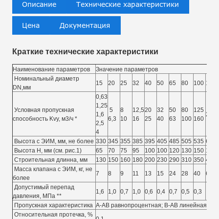
Краткие технические характеристики
Наименование параметров
Значение параметров
Номинальный диаметр
15
20
25
32
40
50
65
80
100
125
DN,мм
0,63
1,25
Условная пропускная
5
8
12,5
20
32
50
80
125
1,6
250
способность Kvy, м3/ч *
6,3
10
16
25
40
63
100
160
2,5
4
Высота с ЭИМ, мм, не более
330
345
355
385
395
405
485
505
535
630
Высота Н, мм (см. рис.1)
65
70
75
95
100
100
120
130
150
160
Строительная длинна, мм
130
150
160
180
200
230
290
310
350
400
Масса клапана с ЭИМ, кг, не
7
8
9
11
13
15
24
28
40
64
более
Допустимый перепад
1,6
1,0
0,7
1,0
0,6
0,4
0,7
0,5
0,3
0,3
давления, МПа **
Пропускная характеристика
А-АВ равнопроцентная; В-АВ линейная
Относительная протечка, %