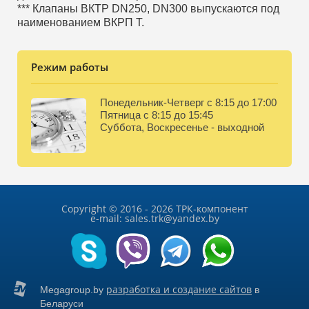
*** Клапаны ВКТР DN250, DN300 выпускаются под
наименованием ВКРП Т.
Режим работы
Понедельник-Четверг с 8:15 до 17:00
Пятница с 8:15 до 15:45
Суббота, Воскресенье - выходной
Copyright © 2016 - 2026 ТРК-компонент
e-mail: sales.trk@yandex.by
разработка и создание сайтов
Megagroup.by
в
Беларуси